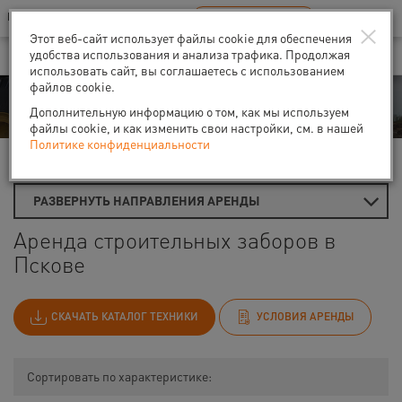
Ваш город:
Псков
RU
EN
×
В Вашем регионе нет наших офисов
ВЫБРАТЬ БЛИЖАЙШИЙ
Этот веб-сайт использует файлы cookie для обеспечения
удобства использования и анализа трафика. Продолжая
использовать сайт, вы соглашаетесь с использованием
файлов cookie.
Аренда
Дополнительную информацию о том, как мы используем
файлы cookie, и как изменить свои настройки, см. в нашей
Политике конфиденциальности
Главная
Аренда строительных заборов
РАЗВЕРНУТЬ НАПРАВЛЕНИЯ АРЕНДЫ
Аренда строительных заборов в
Пскове
СКАЧАТЬ КАТАЛОГ ТЕХНИКИ
УСЛОВИЯ АРЕНДЫ
Сортировать по характеристике: