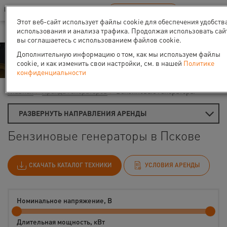
Ваш город:
Псков
RU
EN
В Вашем регионе нет наших офисов
ВЫБРАТЬ БЛИЖАЙШИЙ
Этот веб-сайт использует файлы cookie для обеспечения удобств
использования и анализа трафика. Продолжая использовать сай
вы соглашаетесь с использованием файлов cookie.
Аренда
Дополнительную информацию о том, как мы используем файлы
cookie, и как изменить свои настройки, см. в нашей
Политике
конфиденциальности
Главная
Аренда генераторов
Бензиновые генераторы
РАЗВЕРНУТЬ НАПРАВЛЕНИЯ АРЕНДЫ
Бензиновые генераторы в Пскове
СКАЧАТЬ КАТАЛОГ ТЕХНИКИ
УСЛОВИЯ АРЕНДЫ
Номинальное напряжение, В
Длительная мощность, кВт