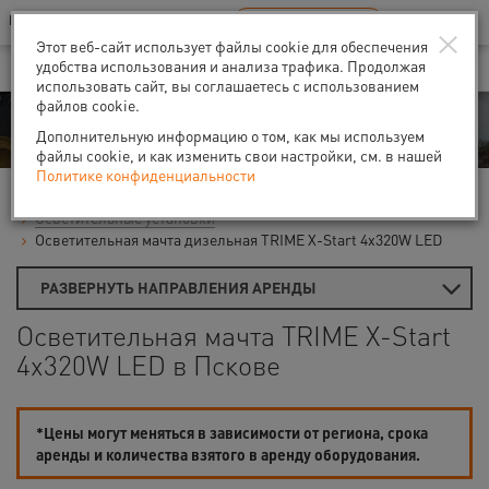
Ваш город:
Псков
RU
EN
×
В Вашем регионе нет наших офисов
ВЫБРАТЬ БЛИЖАЙШИЙ
Этот веб-сайт использует файлы cookie для обеспечения
удобства использования и анализа трафика. Продолжая
использовать сайт, вы соглашаетесь с использованием
файлов cookie.
Аренда
Дополнительную информацию о том, как мы используем
файлы cookie, и как изменить свои настройки, см. в нашей
Политике конфиденциальности
Главная
Аренда распредшкафов и освещения
Осветительные установки
Осветительная мачта дизельная TRIME X-Start 4x320W LED
РАЗВЕРНУТЬ НАПРАВЛЕНИЯ АРЕНДЫ
Осветительная мачта TRIME X-Start
4x320W LED в Пскове
*Цены могут меняться в зависимости от региона, срока
аренды и количества взятого в аренду оборудования.