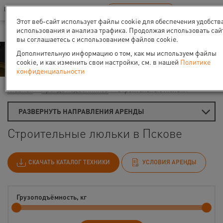
Ваш город:
Псков
RU
EN
В Вашем регионе нет наших офисов
ВЫБРАТЬ БЛИЖАЙШИЙ
Этот веб-сайт использует файлы cookie для обеспечения удобств
использования и анализа трафика. Продолжая использовать сай
вы соглашаетесь с использованием файлов cookie.
Аренда
Дополнительную информацию о том, как мы используем файлы
cookie, и как изменить свои настройки, см. в нашей
Политике
конфиденциальности
Главная
Аренда подъемников
Строительные люльки
РАЗВЕРНУТЬ НАПРАВЛЕНИЯ АРЕНДЫ
Строительные люльки в Пскове
СКАЧАТЬ КАТАЛОГ ТЕХНИКИ
УСЛОВИЯ АРЕНДЫ
Грузоподъёмность, кг