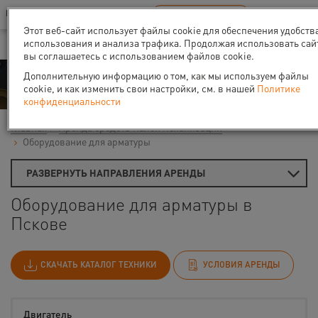
Ваш город:
Псков
RU
EN
В Вашем регионе нет наших офисов
ВЫБРАТЬ БЛИЖАЙШИЙ
Этот веб-сайт использует файлы cookie для обеспечения удобств
использования и анализа трафика. Продолжая использовать сай
вы соглашаетесь с использованием файлов cookie.
Аренда
Дополнительную информацию о том, как мы используем файлы
cookie, и как изменить свои настройки, см. в нашей
Политике
конфиденциальности
Главная
Аренда средств малой механизации
Оборудование для арматуры
РАЗВЕРНУТЬ НАПРАВЛЕНИЯ АРЕНДЫ
Оборудование для арматуры в
Пскове
СКАЧАТЬ КАТАЛОГ ТЕХНИКИ
УСЛОВИЯ АРЕНДЫ
Двигатель