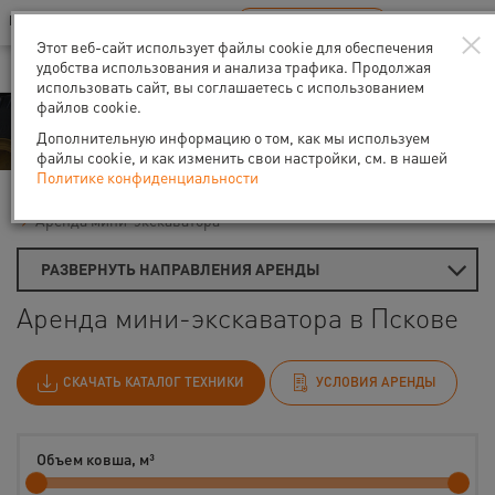
Ваш город:
Псков
RU
EN
×
В Вашем регионе нет наших офисов
ВЫБРАТЬ БЛИЖАЙШИЙ
Этот веб-сайт использует файлы cookie для обеспечения
удобства использования и анализа трафика. Продолжая
использовать сайт, вы соглашаетесь с использованием
файлов cookie.
Аренда
Дополнительную информацию о том, как мы используем
файлы cookie, и как изменить свои настройки, см. в нашей
Политике конфиденциальности
Главная
Аренда строительной техники
Экскаваторы
Аренда мини-экскаватора
РАЗВЕРНУТЬ НАПРАВЛЕНИЯ АРЕНДЫ
Аренда мини-экскаватора в Пскове
СКАЧАТЬ КАТАЛОГ ТЕХНИКИ
УСЛОВИЯ АРЕНДЫ
Объем ковша, м³