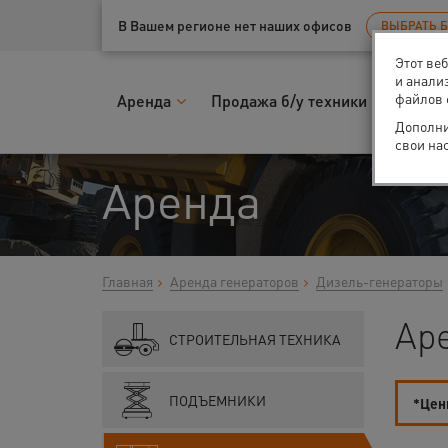
Ваш город:
Псков
В Вашем регионе нет наших офисов
ВЫБРАТЬ 
Этот ве
и анали
файлов 
Аренда
Продажа б/у техники
Запчас
Дополни
свои на
Аренда
Главная
Аренда генераторов
Дизель-генераторы
Ар
СТРОИТЕЛЬНАЯ ТЕХНИКА
ПОДЪЕМНИКИ
*Цены