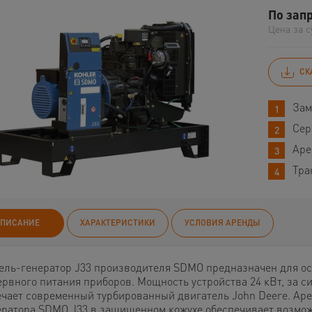
По зап
Цена за с
СК
Зам
Сер
Аре
Тра
ПИСАНИЕ
ХАРАКТЕРИСТИКИ
УСЛОВИЯ АРЕНДЫ
ель-генератор J33 производителя SDMO предназначен для ос
ервного питания приборов. Мощность устройства 24 кВт, за с
ечает современный турбированный двигатель John Deere. Ар
ератора SDMO J33 в защищенном кожухе обеспечивает возмо