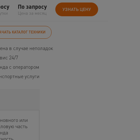
росу
По запросу
УЗНАТЬ ЦЕНУ
утки
Цена за месяц
АЧАТЬ КАТАЛОГ ТЕХНИКИ
ена в случае неполадок
вис 24/7
нда с оператором
нспортные услуги
новного или
иловую часть
енда
жность