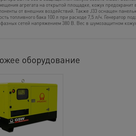
мещения агрегата на открытой площадке, кожух предохранит 
поненты от внешних воздействий. Также J33 оснащен панель
сть топливного бака 100 л при расходе 7,5 л/ч. Генератор под
хфазных сетей напряжением 380 В. Вес в шумозащитном кожух
ожее оборудование