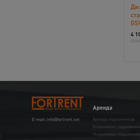
Ди
ст
GS
4 1
Цена
Аренда
Аренда подъемников
E-mail: info@fortrent.net
Коленчатые подъемник
Ножничные подъемник