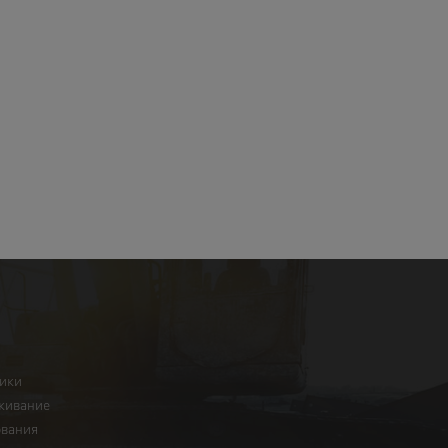
ники
живание
ования