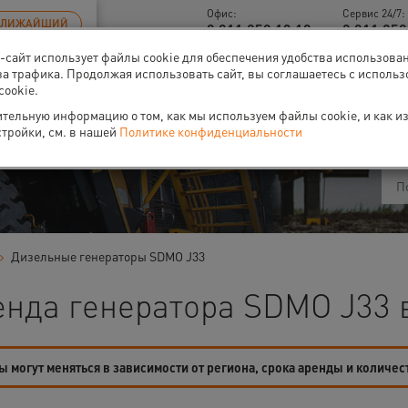
Офис:
Сервис 24/7:
БЛИЖАЙШИЙ
8 811 259 13 18
8 811 259
б-сайт использует файлы cookie для обеспечения удобства использова
за трафика. Продолжая использовать сайт, вы соглашаетесь с исполь
cookie.
ти
О нас
Событи
тельную информацию о том, как мы используем файлы cookie, и как и
стройки, см. в нашей
Политике конфиденциальности
Дизельные генераторы SDMO J33
енда генератора SDMO J33 
 могут меняться в зависимости от региона, срока аренды и количес