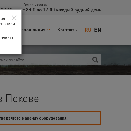
Режим работы:
 13 18
с 8:00 до 17:00 каждый будний день
×
ния
зованием
RU
EN
я
Горячая линия
Контакты
зменить
в Пскове
тва взятого в аренду оборудования.