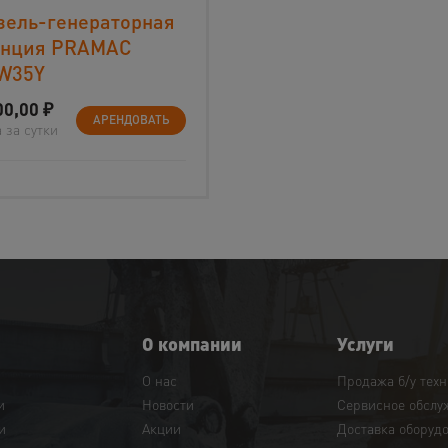
зель-генераторная
анция PRAMAC
W35Y
00,00
₽
АРЕНДОВАТЬ
 за сутки
О компании
Услуги
О нас
Продажа б/у тех
и
Новости
Сервисное обслу
и
Акции
Доставка оборуд