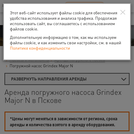
Ваш город:
Псков
RU
EN
×
В Вашем регионе нет наших офисов
ВЫБРАТЬ БЛИЖАЙШИЙ
Этот веб-сайт использует файлы cookie для обеспечения
удобства использования и анализа трафика. Продолжая
использовать сайт, вы соглашаетесь с использованием
файлов cookie.
Аренда
Дополнительную информацию о том, как мы используем
файлы cookie, и как изменить свои настройки, см. в нашей
Политике конфиденциальности
Главная
Аренда средств малой механизации
Насосы и мотопомпы
Аренда погружного насоса
Погружной насос Grindex Major N
РАЗВЕРНУТЬ НАПРАВЛЕНИЯ АРЕНДЫ
Аренда погружного насоса Grindex
Major N в Пскове
*Цены могут меняться в зависимости от региона, срока
аренды и количества взятого в аренду оборудования.