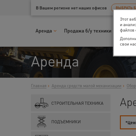
Ваш город:
Псков
В Вашем регионе нет наших офисов
ВЫБРАТЬ 
Этот ве
и анали
файлов 
Аренда
Продажа б/у техники
Запчас
Дополни
свои на
Аренда
Главная
Аренда средств малой механизации
Обор
Аре
СТРОИТЕЛЬНАЯ ТЕХНИКА
ПОДЪЕМНИКИ
*Цены