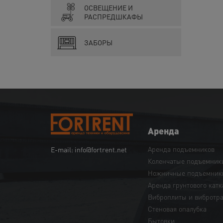
ОСВЕЩЕНИЕ И
РАСПРЕДШКАФЫ
ЗАБОРЫ
Аренда
Аренда подъемников
E-mail: info@fortrent.net
Коленчатые подъемник
Ножничные подъемник
Аренда грунтового катк
Виброплиты и вибротр
Cтеновая опалубка
Бытовки