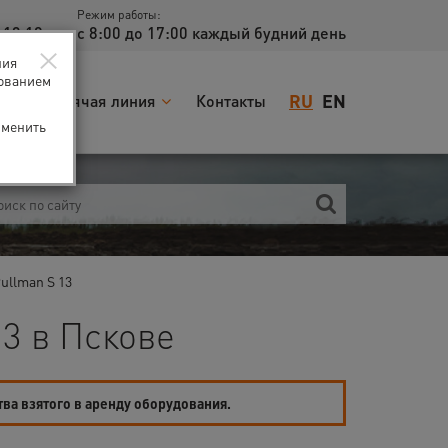
Режим работы:
 13 18
с 8:00 до 17:00 каждый будний день
×
ния
зованием
RU
EN
я
Горячая линия
Контакты
зменить
ullman S 13
3 в Пскове
тва взятого в аренду оборудования.