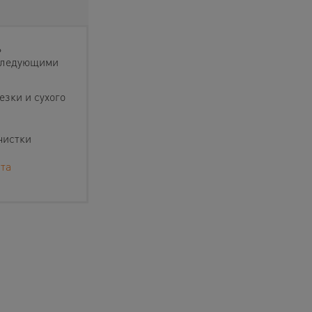
ь
 следующими
зки и сухого
чистки
та