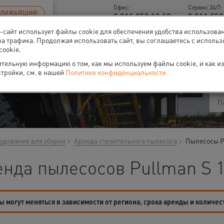
Офис:
Сервис 24/7:
БЛИЖАЙШИЙ
8 811 259 13 18
8 811 259
б-сайт использует файлы cookie для обеспечения удобства использова
за трафика. Продолжая использовать сайт, вы соглашаетесь с исполь
cookie.
ти
О нас
Событи
тельную информацию о том, как мы используем файлы cookie, и как и
стройки, см. в нашей
Политике конфиденциальности
удование для уборки
Аренда строительного пылесоса
Пылесосы P
нда пылесосов Pullman S 1
 могут меняться в зависимости от региона, срока аренды и количес