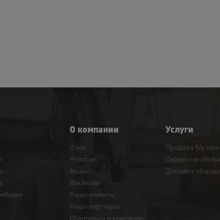
О компании
Услуги
О нас
Продажа б/у тех
и
Новости
Сервисное обслу
и
Акции
Доставка оборуд
а
Вакансии
амбовки
Наши клиенты
Наши партнёры
Обратиться в компанию