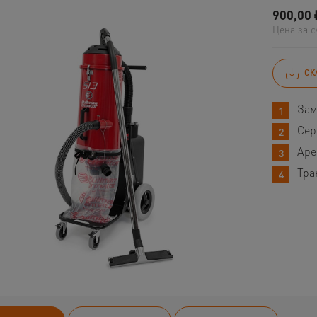
900,00
Цена за с
СК
Зам
Сер
Аре
Тра