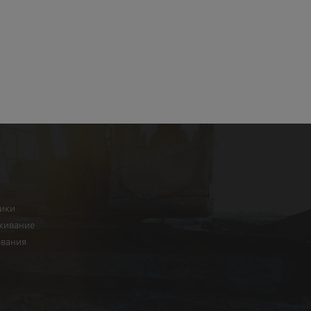
ники
живание
ования