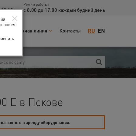
Режим работы:
 13 18
с 8:00 до 17:00 каждый будний день
×
ния
зованием
RU
EN
я
Горячая линия
Контакты
зменить
0 E в Пскове
тва взятого в аренду оборудования.