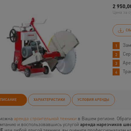
2 950,0
Цена за с
СК
Зам
Сер
Аре
Тра
ПИСАНИЕ
ХАРАКТЕРИСТИКИ
УСЛОВИЯ АРЕНДЫ
можна
аренда строительной техники
в Вашем регионе. Обрат
омпанию и воспользовавшись услугой
аренда нарезчиков шв
 E
или любой другой техники, вы оцените профессионализм н