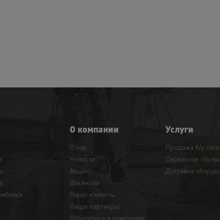
О компании
Услуги
О нас
Продажа б/у тех
и
Новости
Сервисное обслу
и
Акции
Доставка оборуд
а
Вакансии
амбовки
Наши клиенты
Наши партнёры
Обратиться в компанию