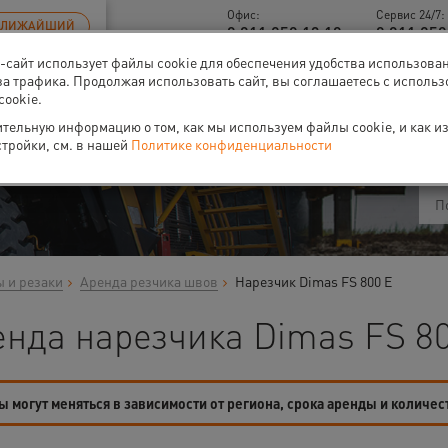
Офис:
Сервис 24/7:
БЛИЖАЙШИЙ
8 811 259 13 18
8 811 259
б-сайт использует файлы cookie для обеспечения удобства использова
за трафика. Продолжая использовать сайт, вы соглашаетесь с исполь
cookie.
ти
О нас
Событи
тельную информацию о том, как мы используем файлы cookie, и как и
стройки, см. в нашей
Политике конфиденциальности
 и резаки
Аренда резчика швов
Нарезчик Dimas FS 800 E
нда нарезчика Dimas FS 80
 могут меняться в зависимости от региона, срока аренды и количес