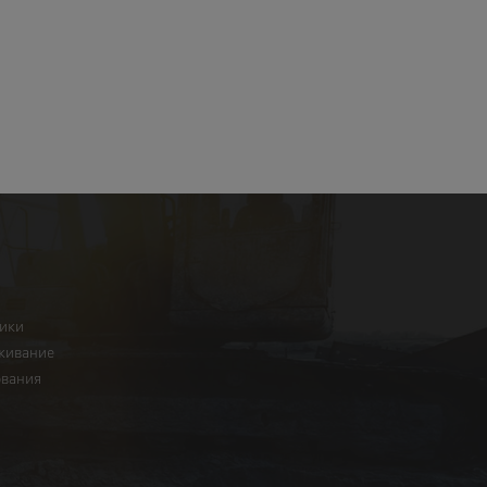
ники
живание
ования