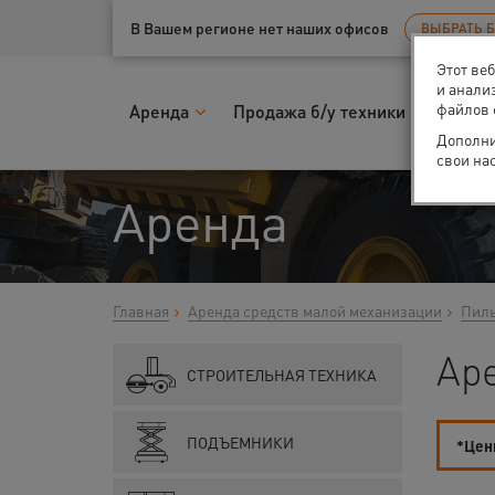
Ваш город:
Псков
В Вашем регионе нет наших офисов
ВЫБРАТЬ 
Этот ве
и анали
файлов 
Аренда
Продажа б/у техники
Запчас
Дополни
свои на
Аренда
Главная
Аренда средств малой механизации
Пилы
Аре
СТРОИТЕЛЬНАЯ ТЕХНИКА
ПОДЪЕМНИКИ
*Цены