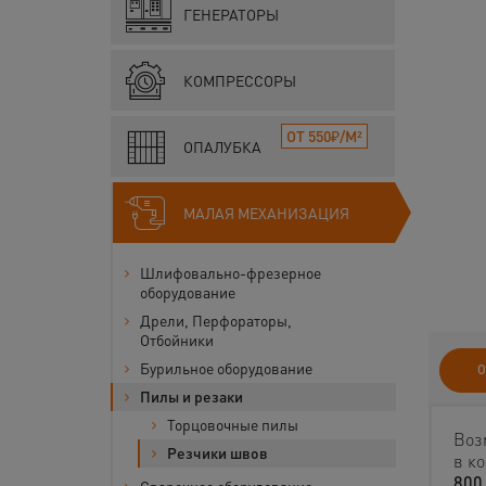
ГЕНЕРАТОРЫ
КОМПРЕССОРЫ
ОТ 550₽/М²
ОПАЛУБКА
МАЛАЯ МЕХАНИЗАЦИЯ
Шлифовально-фрезерное
оборудование
Дрели, Перфораторы,
Отбойники
Бурильное оборудование
О
Пилы и резаки
Торцовочные пилы
Воз
Резчики швов
в к
800