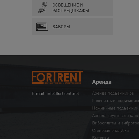
ОСВЕЩЕНИЕ И
РАСПРЕДШКАФЫ
ЗАБОРЫ
Аренда
Аренда подъемников
E-mail: info@fortrent.net
Коленчатые подъемник
Ножничные подъемник
Аренда грунтового катк
Виброплиты и вибротр
Cтеновая опалубка
Бытовки