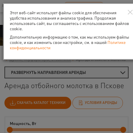
Ваш город:
Псков
RU
EN
В Вашем регионе нет наших офисов
ВЫБРАТЬ БЛИЖАЙШИЙ
Этот веб-сайт использует файлы cookie для обеспечения
удобства использования и анализа трафика. Продолжая
использовать сайт, вы соглашаетесь с использованием файлов
cookie.
Аренда
Дополнительную информацию о том, как мы используем файлы
cookie, и как изменить свои настройки, см. в нашей
Политике
конфиденциальности
Главная
Аренда средств малой механизации
Дрели, перфораторы, отбойники
Аренда отбойного молотка
РАЗВЕРНУТЬ НАПРАВЛЕНИЯ АРЕНДЫ
Аренда отбойного молотка в Пскове
СКАЧАТЬ КАТАЛОГ ТЕХНИКИ
УСЛОВИЯ АРЕНДЫ
Мощность, Вт